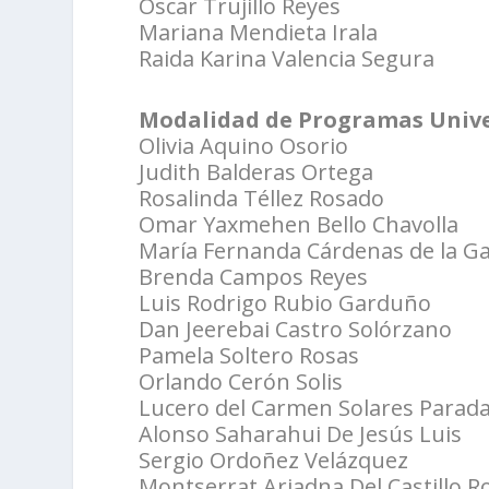
Oscar Trujillo Reyes
Mariana Mendieta Irala
Raida Karina Valencia Segura
Modalidad de Programas Unive
Olivia Aquino Osorio
Judith Balderas Ortega
Rosalinda Téllez Rosado
Omar Yaxmehen Bello Chavolla
María Fernanda Cárdenas de la G
Brenda Campos Reyes
Luis Rodrigo Rubio Garduño
Dan Jeerebai Castro Solórzano
Pamela Soltero Rosas
Orlando Cerón Solis
Lucero del Carmen Solares Parad
Alonso Saharahui De Jesús Luis
Sergio Ordoñez Velázquez
Montserrat Ariadna Del Castillo R