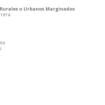
 Rurales o Urbanos Marginados
rrera
nez
s