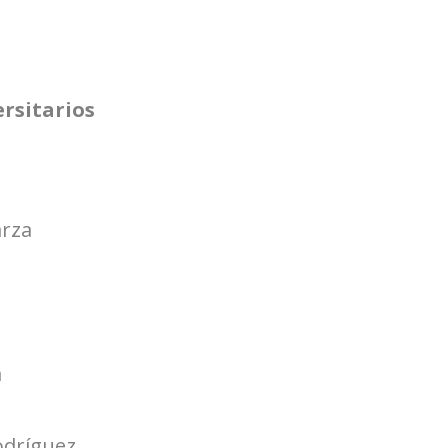
rsitarios
arza
a
odríguez