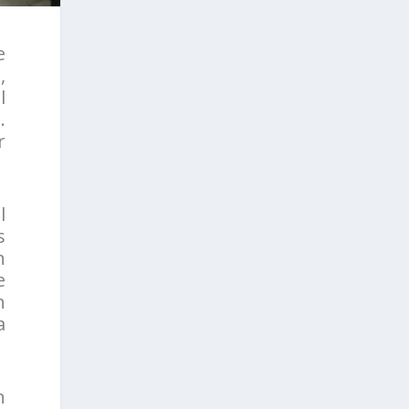
e
,
l
.
r
l
s
n
e
n
a
n