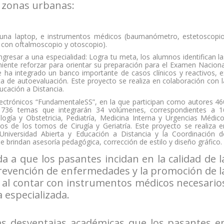
e zonas urbanas:
 una laptop, e instrumentos médicos (baumanómetro, estetoscopio
o con oftalmoscopio y otoscopio).
ingresar a una especialidad: Logra tu meta, los alumnos identifican la
ente reforzar para orientar su preparación para el Examen Naciona
 ha integrado un banco importante de casos clínicos y reactivos, e
a de autoevaluación. Este proyecto se realiza en colaboración con l
ucación a Distancia.
 electrónicos “FundamentaleSS”, en la que participan como autores 46
r 736 temas que integrarán 34 volúmenes, correspondientes a 1
ogía y Obstetricia, Pediatría, Medicina Interna y Urgencias Médico
dos de los tomos de Cirugía y Geriatría. Este proyecto se realiza e
 Universidad Abierta y Educación a Distancia y la Coordinación d
e brindan asesoría pedagógica, corrección de estilo y diseño gráfico.
 a que los pasantes incidan en la calidad de l
prevención de enfermedades y la promoción de l
 al contar con instrumentos médicos necesario
a especializada.
las desventajas académicas que los pasantes e