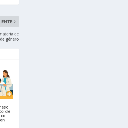
UIENTE
 materia de
 de género
reso
to de
ico
 en