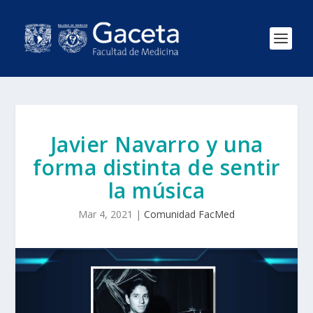
Javier Navarro y una
forma distinta de sentir
la música
Mar 4, 2021
|
Comunidad FacMed