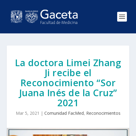
La doctora Limei Zhang
Ji recibe el
Reconocimiento “Sor
Juana Inés de la Cruz”
2021
Mar 5, 2021
|
Comunidad FacMed
,
Reconocimientos