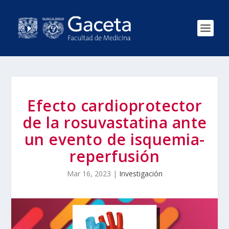
Efecto cardioprotector
de la rosuvastatina ante
un evento de isquemia-
reperfusión
Mar 16, 2023
|
Investigación