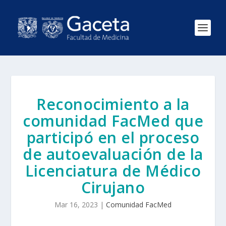
Reconocimiento a la
comunidad FacMed que
participó en el proceso
de autoevaluación de la
Licenciatura de Médico
Cirujano
Mar 16, 2023
|
Comunidad FacMed