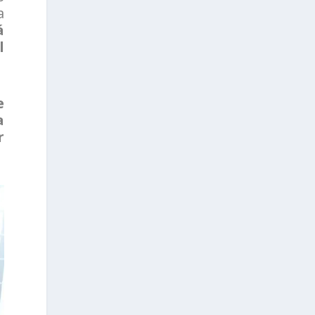
a
á
l
e
a
r