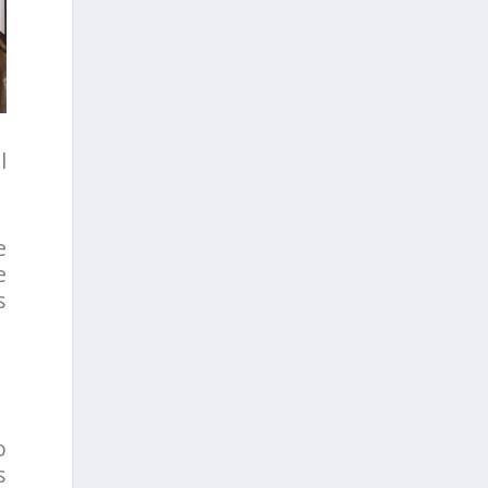
l
e
e
s
o
s