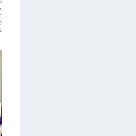
a
s
r
o
a