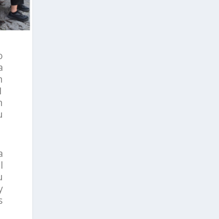
o
a
n
1
n
u
a
l
u
y
s