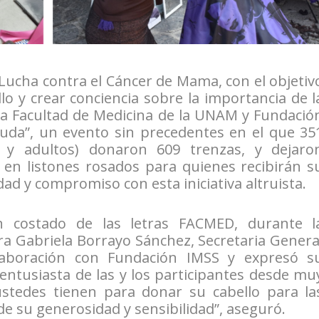
 Lucha contra el Cáncer de Mama, con el objetiv
o y crear conciencia sobre la importancia de l
la Facultad de Medicina de la UNAM y Fundació
da”, un evento sin precedentes en el que 35
s y adultos) donaron 609 trenzas, y dejaro
 en listones rosados para quienes recibirán s
dad y compromiso con esta iniciativa altruista.
n costado de las letras FACMED, durante l
ra Gabriela Borrayo Sánchez, Secretaria Genera
olaboración con Fundación IMSS y expresó s
entusiasta de las y los participantes desde mu
stedes tienen para donar su cabello para la
de su generosidad y sensibilidad”, aseguró.