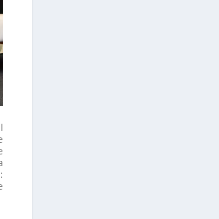
l
e
e
a
:
e