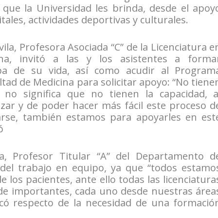
que la Universidad les brinda, desde el apoy
tales, actividades deportivas y culturales.
ila, Profesora Asociada “C” de la Licenciatura e
na, invitó a las y los asistentes a forma
pa de su vida, así como acudir al Program
ultad de Medicina para solicitar apoyo: “No tiene
 no significa que no tienen la capacidad, a
izar y de poder hacer más fácil este proceso d
arse, también estamos para apoyarles en est
ó
a, Profesor Titular “A” del Departamento d
a del trabajo en equipo, ya que “todos estamo
e los pacientes, ante ello todas las licenciatura
 de importantes, cada uno desde nuestras área
licó respecto de la necesidad de una formació