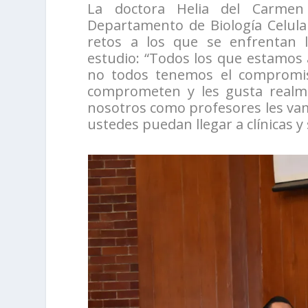
La doctora Helia del Carmen 
Departamento de Biología Celular
retos a los que se enfrentan 
estudio: “Todos los que estamos
no todos tenemos el compromiso
comprometen y les gusta realme
nosotros como profesores les vam
ustedes puedan llegar a clínicas y