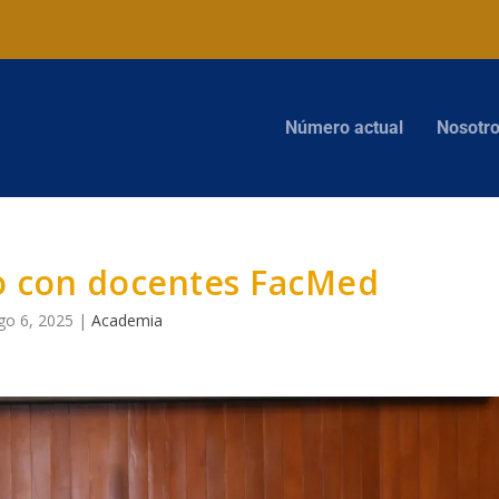
Número actual
Nosotr
o con docentes FacMed
go 6, 2025
|
Academia