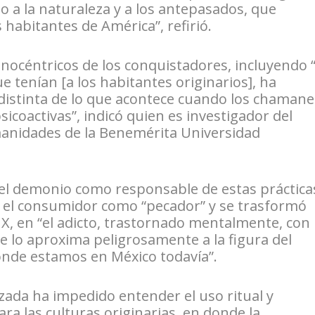
to a la naturaleza y a los antepasados, que
s habitantes de América”, refirió.
nocéntricos de los conquistadores, incluyendo “
e tenían [a los habitantes originarios], ha
distinta de lo que acontece cuando los chamane
coactivas”, indicó quien es investigador del
umanidades de la Benemérita Universidad
a del demonio como responsable de estas práctica
n el consumidor como “pecador” y se trasformó
X, en “el adicto, trastornado mentalmente, con
e lo aproxima peligrosamente a la figura del
onde estamos en México todavía”.
zada ha impedido entender el uso ritual y
ra las culturas originarias, en donde la