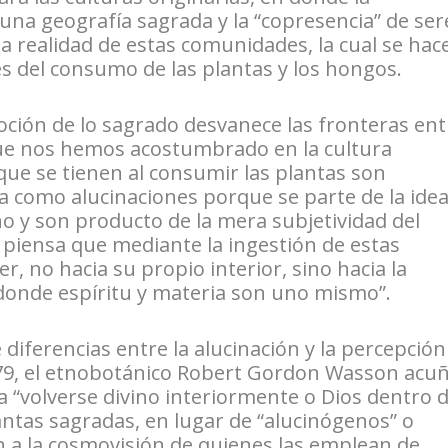
una geografía sagrada y la “copresencia” de ser
a realidad de estas comunidades, la cual se hac
és del consumo de las plantas y los hongos.
noción de lo sagrado desvanece las fronteras ent
 que nos hemos acostumbrado en la cultura
ue se tienen al consumir las plantas son
a como alucinaciones porque se parte de la ide
o y son producto de la mera subjetividad del
piensa que mediante la ingestión de estas
r, no hacia su propio interior, sino hacia la
donde espíritu y materia son uno mismo”.
 diferencias entre la alucinación y la percepción
979, el etnobotánico Robert Gordon Wasson acu
a “volverse divino interiormente o Dios dentro 
antas sagradas, en lugar de “alucinógenos” o
n a la cosmovisión de quienes las emplean de