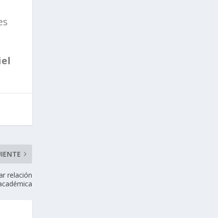
es
el
UIENTE
ar relación
académica