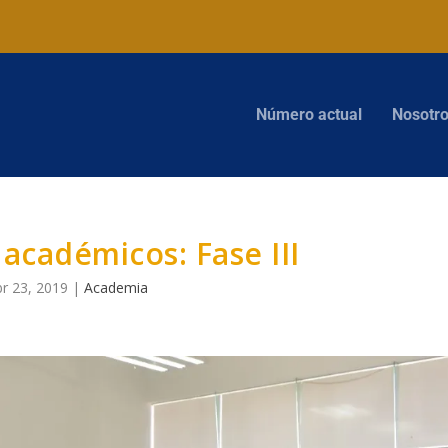
Número actual
Nosotr
académicos: Fase III
r 23, 2019
|
Academia