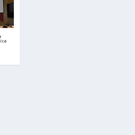
a
ica