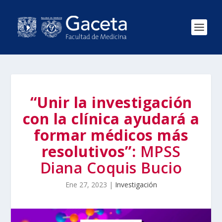
“Unir la investigación
con la clínica ayudará a
formar médicos más
resolutivos”:
MPSS
Diana Coquis Bucio
Ene 27, 2023
|
Investigación