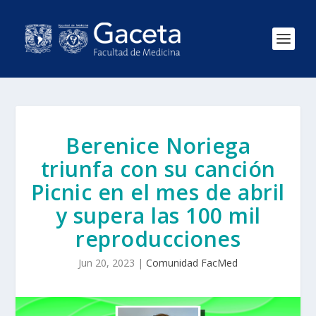
Berenice Noriega
triunfa con su canción
Picnic en el mes de abril
y supera las 100 mil
reproducciones
Jun 20, 2023
|
Comunidad FacMed