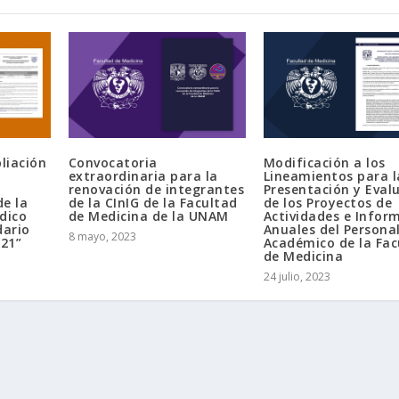
iación
Convocatoria
Modificación a los
extraordinaria para la
Lineamientos para l
renovación de integrantes
Presentación y Eval
de la
de la CInIG de la Facultad
de los Proyectos de
́dico
de Medicina de la UNAM
Actividades e Infor
dario
Anuales del Persona
8 mayo, 2023
021”
Académico de la Fac
de Medicina
24 julio, 2023