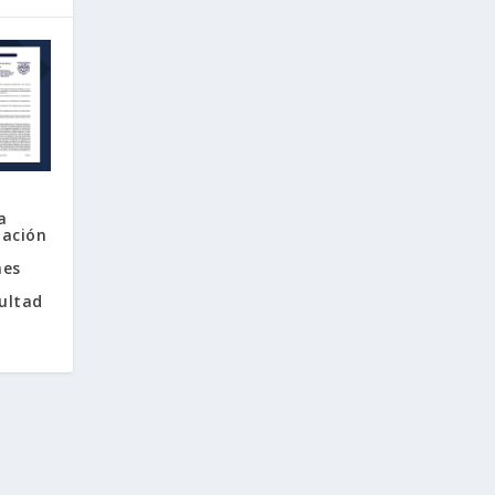
a
uación
mes
l
ultad