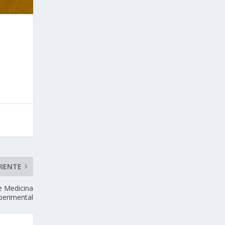
UIENTE
e Medicina
perimental