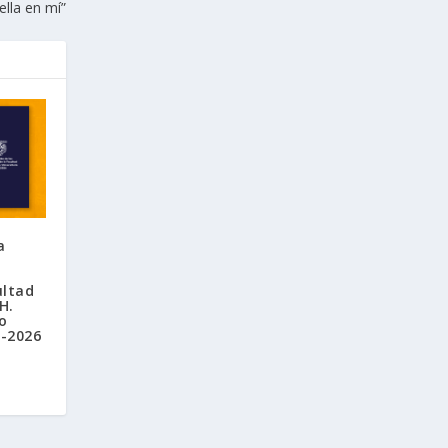
ella en mí”
a
ultad
H.
o
4-2026