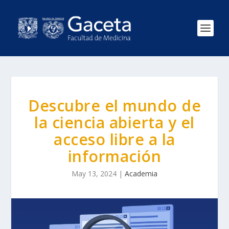
Descubre el mundo de
la ciencia abierta y el
acceso libre a la
información
May 13, 2024
|
Academia