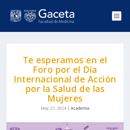
Te esperamos en el
Foro por el Día
Internacional de Acción
por la Salud de las
Mujeres
May 27, 2024
|
Academia