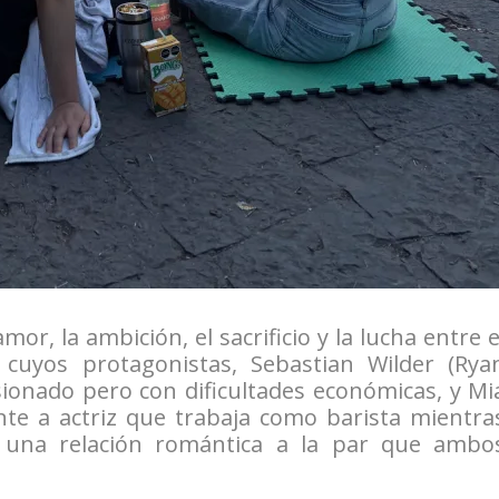
r, la ambición, el sacrificio y la lucha entre e
, cuyos protagonistas, Sebastian Wilder (Rya
sionado pero con dificultades económicas, y Mi
te a actriz que trabaja como barista mientra
an una relación romántica a la par que ambo