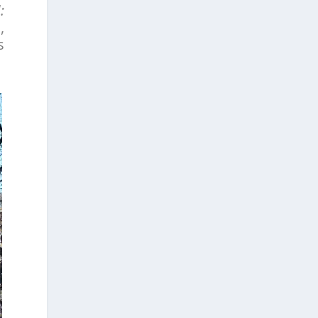
:
,
s