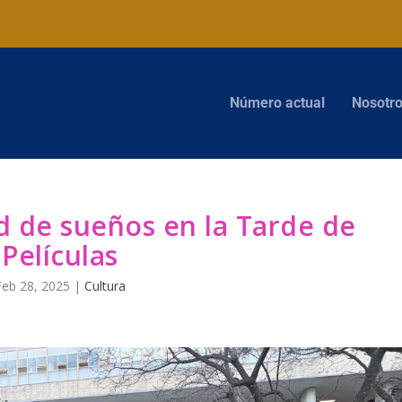
Número actual
Nosotr
d de sueños en la Tarde de
Películas
Feb 28, 2025
|
Cultura