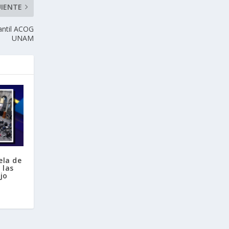
UIENTE
iantil ACOG
UNAM
ela de
 las
jo