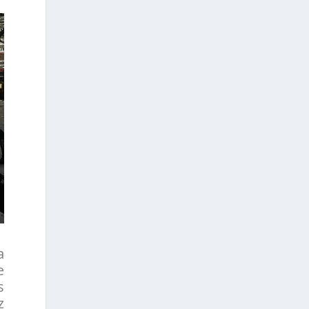
a
e
s
z