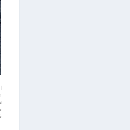
l
n
a
s
s