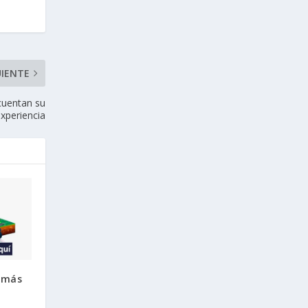
UIENTE
cuentan su
experiencia
a más