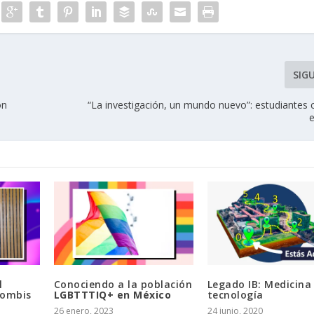
SIG
ón
“La investigación, un mundo nuevo”: estudiantes 
l
Conociendo a la población
Legado IB: Medicin
zombis
LGBTTTIQ+ en México
tecnología
26 enero, 2023
24 junio, 2020