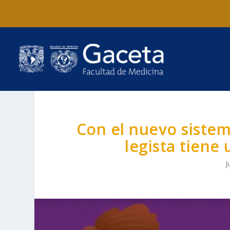
Con el nuevo sistema
legista tiene
J