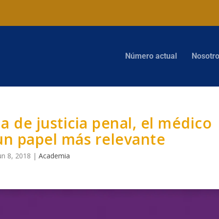
Número actual
Nosotr
 de justicia penal, el médico
 un papel más relevante
un 8, 2018
|
Academia