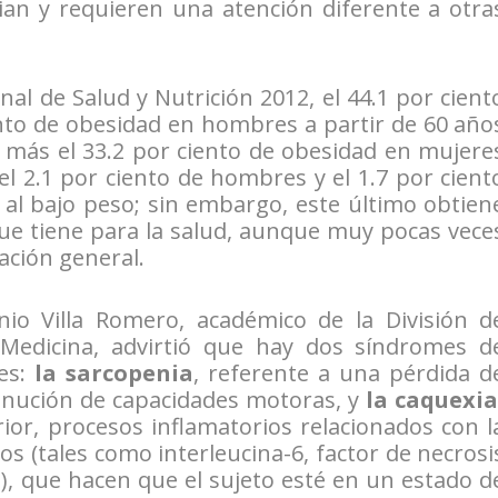
n y requieren una atención diferente a otra
al de Salud y Nutrición 2012, el 44.1 por cient
nto de obesidad en hombres a partir de 60 año
o más el 33.2 por ciento de obesidad en mujere
l 2.1 por ciento de hombres y el 1.7 por cient
al bajo peso; sin embargo, este último obtien
que tiene para la salud, aunque muy pocas vece
ción general.
nio Villa Romero, académico de la División d
 Medicina, advirtió que hay dos síndromes d
es:
la sarcopenia
, referente a una pérdida d
inución de capacidades motoras, y
la caquexia
ior, procesos inflamatorios relacionados con l
os (tales como interleucina-6, factor de necrosi
a), que hacen que el sujeto esté en un estado d