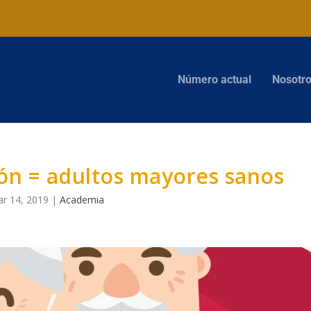
Número actual
Nosotr
ón = adultos mayores sanos
r 14, 2019
|
Academia