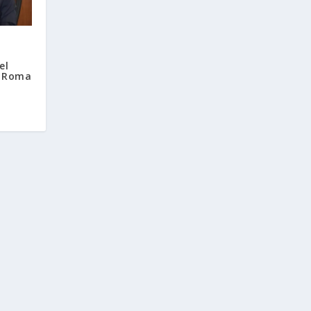
el
e Roma