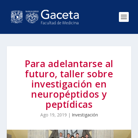
Para adelantarse al
futuro, taller sobre
investigación en
neuropéptidos y
peptídicas
Ago 19, 2019
|
Investigación