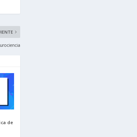
UIENTE
eurociencia
ica de