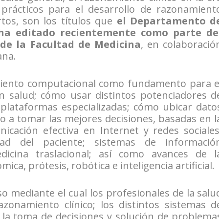
prácticos para el desarrollo de razonamient
tos, son los títulos que
el Departamento d
 ha editado recientemente como parte de
de la Facultad de Medicina
, en colaboració
ana.
miento computacional como fundamento para e
en salud; cómo usar distintos potenciadores d
plataformas especializadas; cómo ubicar dato
o a tomar las mejores decisiones, basadas en l
unicación efectiva en Internet y redes sociales
ad del paciente; sistemas de informació
edicina traslacional; así como avances de l
ica, prótesis, robótica e inteligencia artificial.
so mediante el cual los profesionales de la salu
azonamiento clínico; los distintos sistemas d
la toma de decisiones y solución de problema