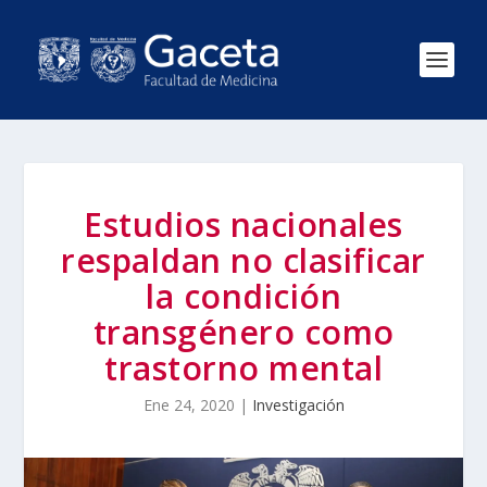
Estudios nacionales
respaldan no clasificar
la condición
transgénero como
trastorno mental
Ene 24, 2020
|
Investigación