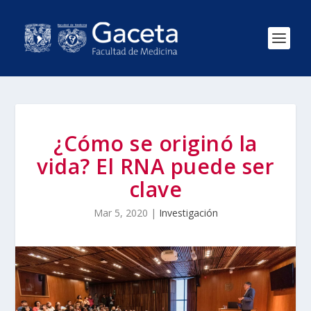
¿Cómo se originó la
vida? El RNA puede ser
clave
Mar 5, 2020
|
Investigación