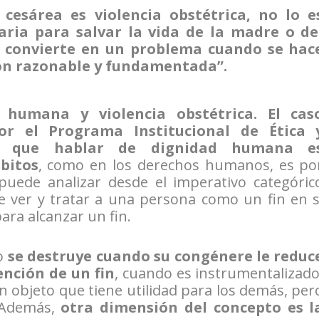
cesárea es violencia obstétrica, no lo e
ria para salvar la vida de la madre o de
e convierte en un problema cuando se hac
ión razonable y fundamentada”.
 humana y violencia obstétrica. El cas
por el Programa Institucional de Ética 
ró que hablar de dignidad humana e
bitos
, como en los derechos humanos, es po
uede analizar desde el imperativo categóric
be ver y tratar a una persona como un fin en s
ra alcanzar un fin.
 o
se destruye cuando su congénere le reduc
ención de un fin
, cuando es instrumentalizado
 objeto que tiene utilidad para los demás, per
 Además,
otra dimensión del concepto es l