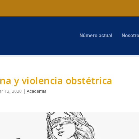
Número actual
Nosotr
a y violencia obstétrica
r 12, 2020
|
Academia