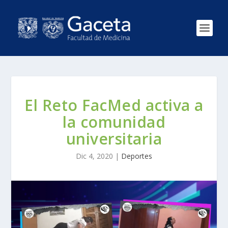
El Reto FacMed activa a
la comunidad
universitaria
Dic 4, 2020
|
Deportes