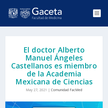
El doctor Alberto
Manuel Ángeles
Castellanos es miembro
de la Academia
Mexicana de Ciencias
May 27, 2021
|
Comunidad FacMed