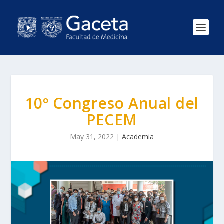
10º Congreso Anual del
PECEM
May 31, 2022
|
Academia