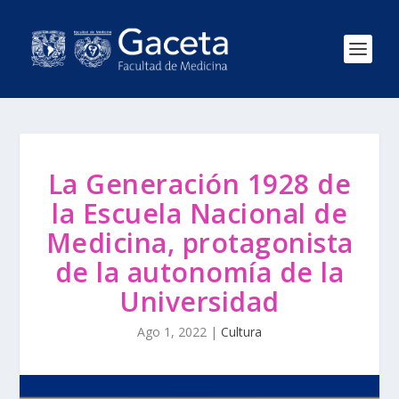
La Generación 1928 de
la Escuela Nacional de
Medicina, protagonista
de la autonomía de la
Universidad
Ago 1, 2022
|
Cultura