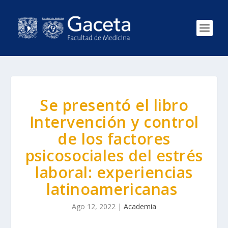
Se presentó el libro
Intervención y control
de los factores
psicosociales del estrés
laboral: experiencias
latinoamericanas
Ago 12, 2022
|
Academia