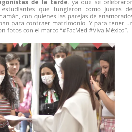
agonistas de la tarde
, ya que se celebraro
 estudiantes que fungieron como jueces de
n chamán, con quienes las parejas de enamorado
aban para contraer matrimonio. Y para tener u
on fotos con el marco “#FacMed #Viva México”.