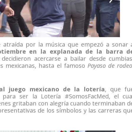
ue atraída por la música que empezó a sonar 
ptiembre en la explanada de la barra d
decidieron acercarse a bailar desde cumbias
cas mexicanas, hasta el famoso
Payaso de rode
nal juego mexicano de la lotería
, que fu
 para ser la Lotería #SomosFacMed, el cua
ienes gritaban con alegría cuando terminaban d
presentativas de los símbolos y las carreras qu