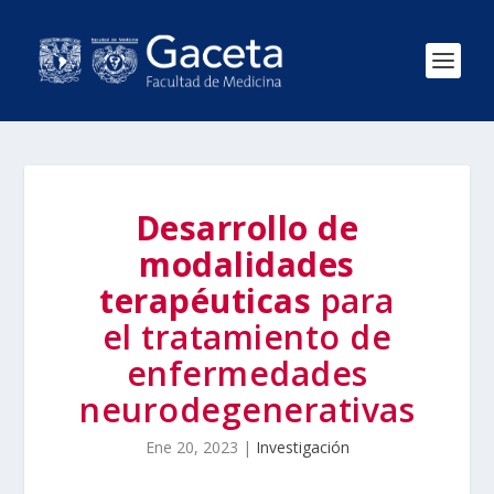
Desarrollo de
modalidades
terapéuticas
para
el tratamiento de
enfermedades
neurodegenerativas
Ene 20, 2023
|
Investigación