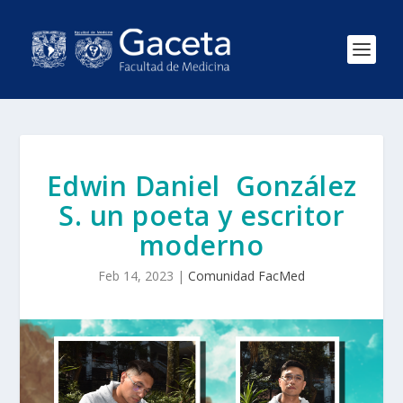
Edwin Daniel González
S. un poeta y escritor
moderno
Feb 14, 2023
|
Comunidad FacMed