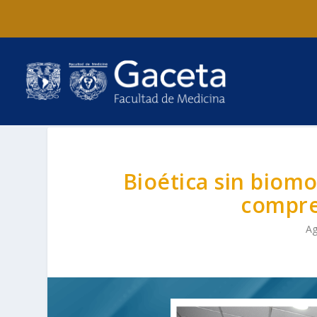
Bioética sin biomo
compre
Ag