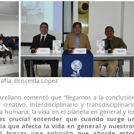
afía: Brisceida López
 Arellano comentó que “llegamos a la conclusió
creativo, interdisciplinario y transdisciplinari
ida humana, la vida en el planeta en general y lo
es crucial entender que cuando surge u
cia que afecta la vida en general y nuestro
al buscar una solución que aborde esto