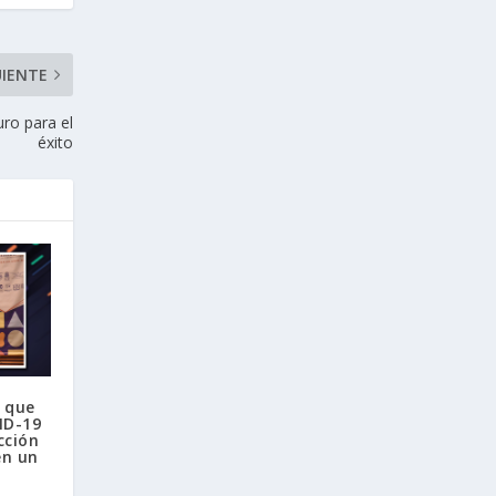
UIENTE
uro para el
éxito
 que
ID-19
cción
en un