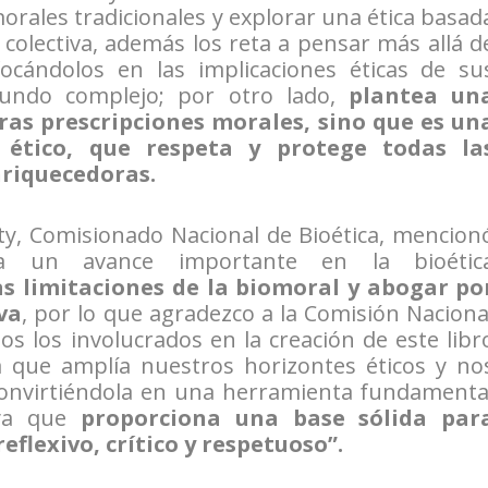
orales tradicionales y explorar una ética basad
y colectiva, además los reta a pensar más allá d
ocándolos en las implicaciones éticas de su
undo complejo; por otro lado,
plantea un
ras prescripciones morales, sino que es un
 ético, que respeta y protege todas la
nriquecedoras.
rty, Comisionado Nacional de Bioética, mencion
ta un avance importante en la bioétic
as limitaciones de la biomoral y abogar po
va
, por lo que agradezco a la Comisión Naciona
dos los involucrados en la creación de este libr
 que amplía nuestros horizontes éticos y no
, convirtiéndola en una herramienta fundamenta
 ya que
proporciona una base sólida par
flexivo, crítico y respetuoso”.