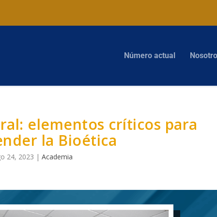
Número actual
Nosotr
ral: elementos críticos para
nder la Bioética
o 24, 2023
|
Academia