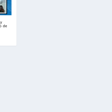
 y
io de