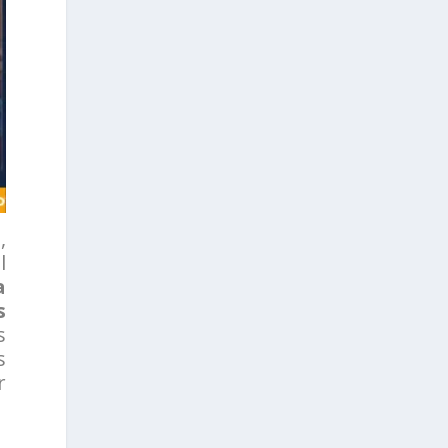
,
l
a
s
s
s
r