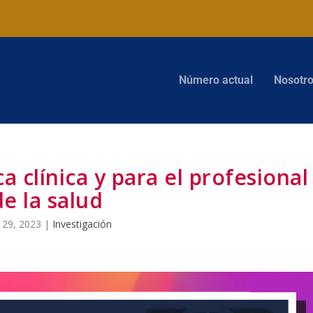
Número actual
Nosotr
a clínica y para el profesional
de la salud
 29, 2023
|
Investigación