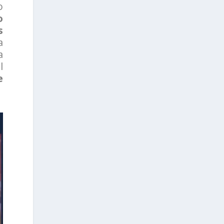
o
o
s
a
a
l
e