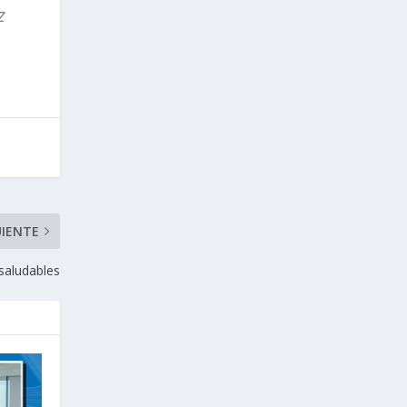
z
UIENTE
saludables