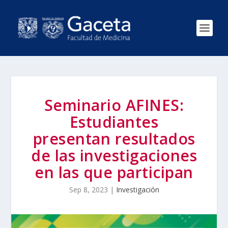
Seminario AFINES:
Estudiantes
presentan resultados
de las investigaciones
en las que participan
Sep 8, 2023
|
Investigación