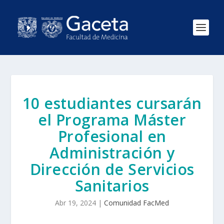
10 estudiantes cursarán
el Programa Máster
Profesional en
Administración y
Dirección de Servicios
Sanitarios
Abr 19, 2024
|
Comunidad FacMed