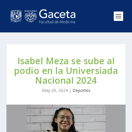
Isabel Meza se sube al
podio en la Universiada
Nacional 2024
May 29, 2024
|
Deportes