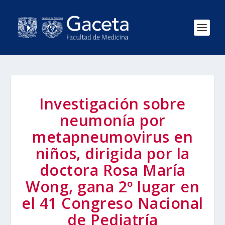
Investigación sobre
neumonía por
metapneumovirus en
niños, dirigida por la
doctora Rosa María
Wong, gana 2º lugar en
el 41 Congreso Nacional
de Pediatría