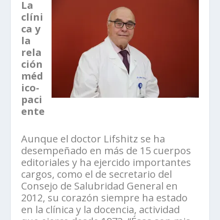
La
clíni
ca y
la
rela
ción
méd
ico-
paci
ente
Aunque el doctor Lifshitz se ha
desempeñado en más de 15 cuerpos
editoriales y ha ejercido importantes
cargos, como el de secretario del
Consejo de Salubridad General en
2012, su corazón siempre ha estado
en la clínica y la docencia, actividad