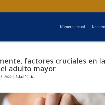
Número actual
Nosotr
ente, factores cruciales en l
del adulto mayor
l 3, 2020
|
Salud Pública