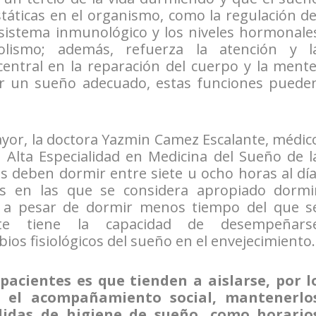
ticas en el organismo, como la regulación de
 sistema inmunológico y los niveles hormonale
lismo; además, refuerza la atención y l
central en la reparación del cuerpo y la mente
ner un sueño adecuado, estas funciones puede
ayor, la doctora Yazmin Camez Escalante, médic
 Alta Especialidad en Medicina del Sueño de l
 deben dormir entre siete u ocho horas al día
es en las que se considera apropiado dormi
e a pesar de dormir menos tiempo del que s
nte tiene la capacidad de desempeñars
os fisiológicos del sueño en el envejecimiento.
pacientes es que tienden a aislarse, por l
 el acompañamiento social, mantenerlo
didas de higiene de sueño, como horario