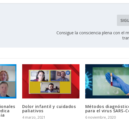
SIG
Consigue la consciencia plena con el 
tra
ionales
Dolor infantil y cuidados
Métodos diagnóstic
édica
paliativos
para el virus SARS-
ia
4 marzo, 2021
6 noviembre, 2020