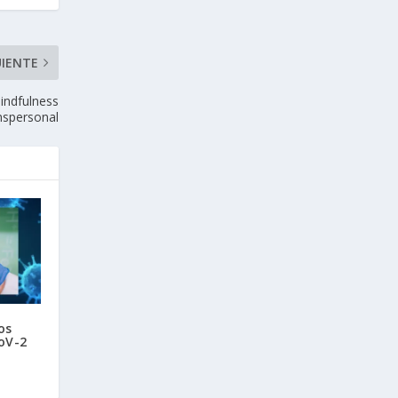
UIENTE
mindfulness
nspersonal
os
CoV-2