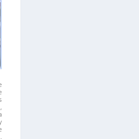
e
e
s
,
a
y
e
,