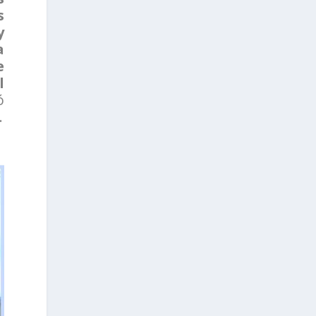
s
y
a
e
l
ó
.