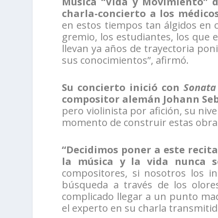
Música “Vida y Movimiento” de
charla-concierto a los médicos
en estos tiempos tan álgidos en c
gremio, los estudiantes, los que 
llevan ya años de trayectoria pon
sus conocimientos”, afirmó.
Su concierto inició con
Sonata
compositor alemán Johann Se
pero violinista por afición, su niv
momento de construir estas obras
“Decidimos poner a este recita
la música y la vida nunca s
compositores, si nosotros los i
búsqueda a través de los olores
complicado llegar a un punto mad
el experto en su charla transmitid