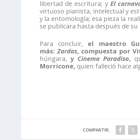
libertad de escritura; y
El carnav
virtuoso pianista, intelectual y es
y la entomología; esa pieza la re
se publicara hasta después de su
Para concluir,
el maestro Gu
más:
Zardas
, compuesta por V
húngara,
y
Cinema Paradiso
,
q
Morricone,
quien falleció hace a
COMPARTIR: