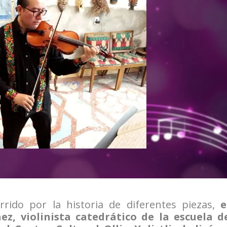
rido por la historia de diferentes piezas,
e
, violinista catedrático de la escuela d