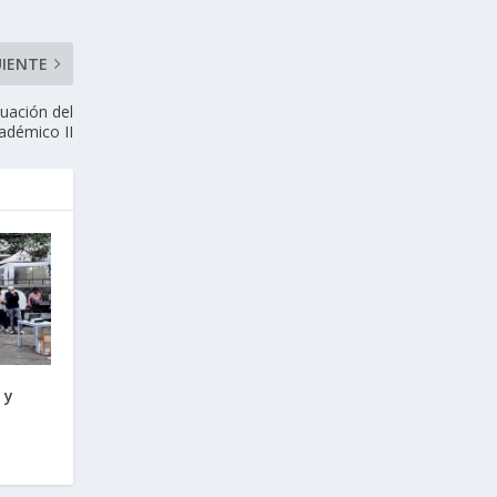
UIENTE
luación del
adémico II
 y