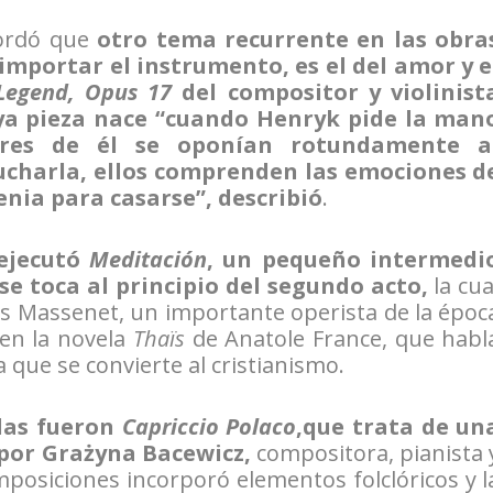
cordó que
otro tema recurrente en las obra
importar el instrumento, es el del amor y e
Legend, Opus 17
del compositor y violinist
ya pieza nace “cuando Henryk pide la man
res de él se oponían rotundamente a
cucharla, ellos comprenden las emociones d
venia para casarse”, describió
.
ejecutó
Meditación
, un pequeño intermedi
se toca al principio del segundo acto,
la cua
es Massenet, un importante operista de la époc
 en la novela
Thaïs
de Anatole France, que habl
a que se convierte al cristianismo.
das fueron
Capriccio Polaco
,que trata de un
 por Grażyna Bacewicz,
compositora, pianista 
omposiciones incorporó elementos folclóricos y l