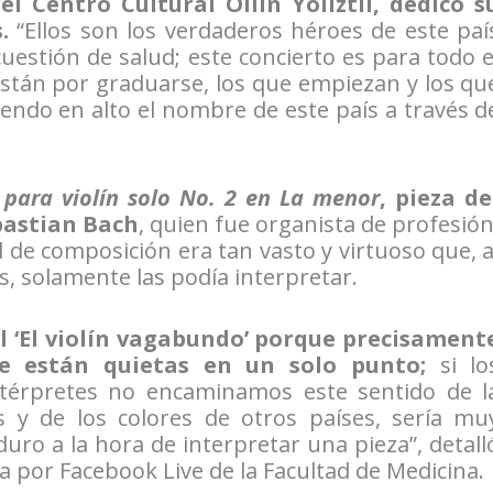
l Centro Cultural Ollin Yoliztli, dedicó s
.
“Ellos son los verdaderos héroes de este paí
uestión de salud; este concierto es para todo e
están por graduarse, los que empiezan y los qu
iendo en alto el nombre de este país a través d
 para violín solo No. 2 en La menor
, pieza de
bastian Bach
, quien fue organista de profesión
el de composición era tan vasto y virtuoso que, a
, solamente las podía interpretar.
l ‘El violín vagabundo’ porque precisament
e están quietas en un solo punto;
si lo
ntérpretes no encaminamos este sentido de l
 y de los colores de otros países, sería mu
uro a la hora de interpretar una pieza”,
detall
a por Facebook Live de la Facultad de Medicina.