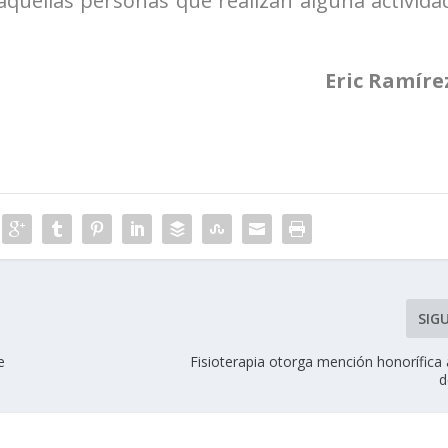
aquellas personas que realizan alguna activida
Eric Ramíre
SIG
e
Fisioterapia otorga mención honorífica
d