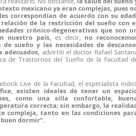
ra realizarlo. No obstante,
la salud del sueño 
ontexto mexicano ya eran complejas, pues n
les correspondían de acuerdo con su edad
relación de la restricción del sueño con e
medades crónico-degenerativas que son u
n nuestro país,
es decir,
no reconocemo
 de sueño y las necesidades de descanso
ca adecuados,
advirtió el doctor Rafael Santan
ica de Trastornos del Sueño de la Facultad d
book Live de la Facultad, el especialista indic
fice, existen ideales de tener un espaci
nes, como una silla confortable, buen
peratura correcta; sin embargo, la realida
e compleja, tanto en las condiciones par
 buen dormir”.