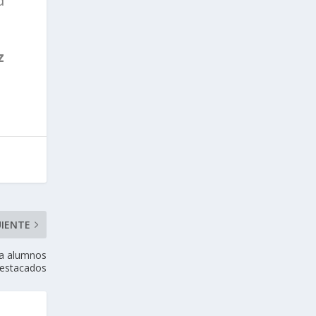
d
z
UIENTE
 a alumnos
estacados