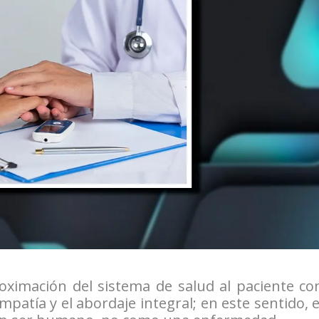
oximación del sistema de salud al paciente co
patía y el abordaje integral; en este sentido, e