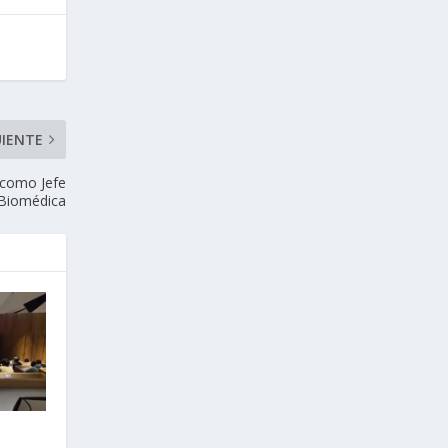
UIENTE
 como Jefe
 Biomédica
d