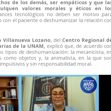
chos de los demás, ser empáticos y que la
culquen valores morales y éticos en lo
vances tecnológicos no deben ser motivo par
to con el paciente o deshumanizar la relación co
a Villanueva Lozano
, del
Centro Regional d
narias de la UNAM,
explicó que, de acuerdo co
dos tipos de deshumanización: la mecanicista, e
s como objetos y, la animalista, en la que so
 impulsivos y sin responsabilidad moral.