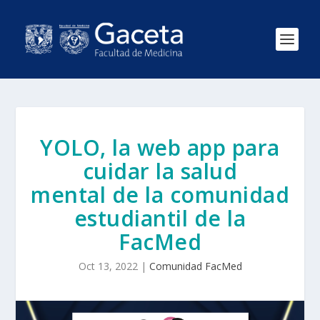
YOLO, la web app para
cuidar la salud
mental de la comunidad
estudiantil de la
FacMed
Oct 13, 2022
|
Comunidad FacMed