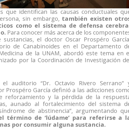
os que identifican las causas conductuales qu
persona, sin embargo,
también existen otro
éticos como el sistema de defensa cerebra
no.
Para conocer más acerca de los componente
e sustancias, el doctor Oscar Prospéro García
atorio de Canabinoides en el Departamento d
de Medicina de la UNAM, abordó este tema en e
nizado por la Coordinación de Investigación de
 el auditorio “Dr. Octavio Rivero Serrano” 
r Prospéro García definió a las adicciones com
de reforzamiento y la pérdida de la respuest
as, aunado al fortalecimiento del sistema d
 síndrome de abstinencia”, argumentando qu
el término de ‘lúdame’ para referirse a l
onas por consumir alguna sustancia.