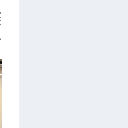
s
e
a
,
s