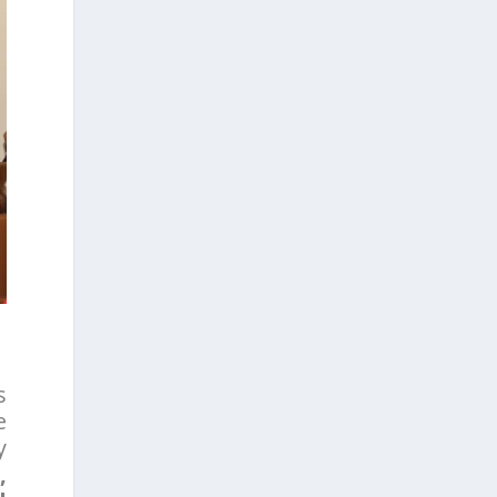
s
e
y
,