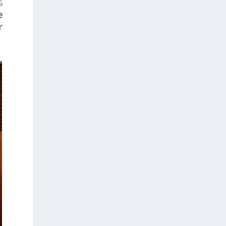
s
e
r