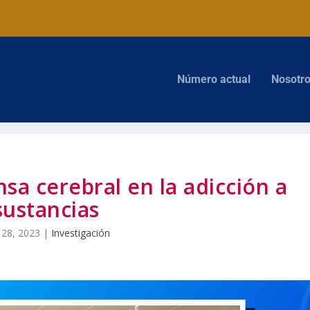
Número actual
Nosotr
nsa cerebral en la adicción a
sustancias
 28, 2023
|
Investigación