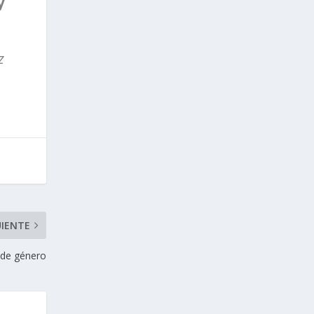
y
z
UIENTE
 de género