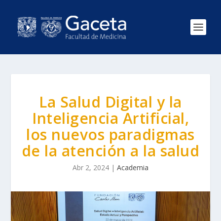
La Salud Digital y la
Inteligencia Artificial,
los nuevos paradigmas
de la atención a la salud
Abr 2, 2024
|
Academia