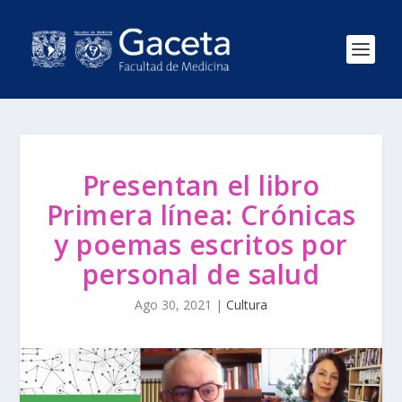
Presentan el libro
Primera línea: Crónicas
y poemas escritos por
personal de salud
Ago 30, 2021
|
Cultura