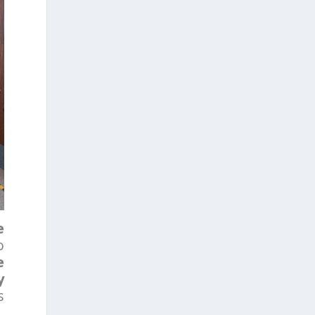
e
o
e
y
s