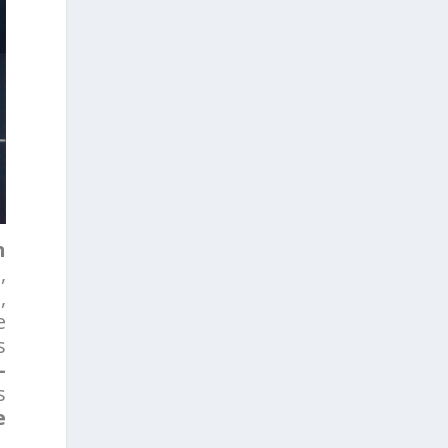
n
,
,
e
s
-
s
e