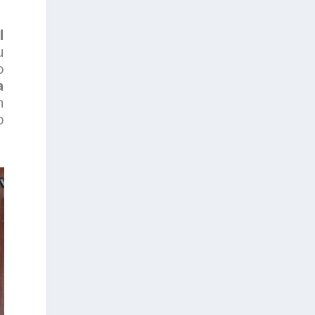
l
u
o
a
n
o