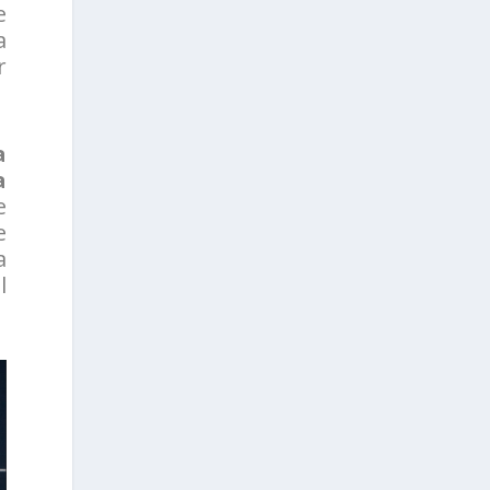
e
a
r
a
a
e
e
a
l