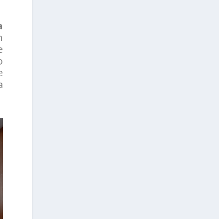
a
n
e
o
e
a