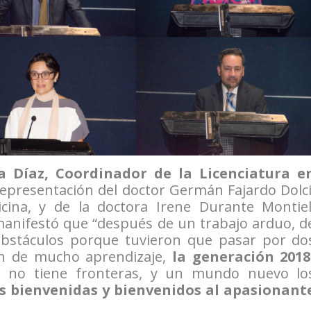
a Díaz, Coordinador de la Licenciatura e
epresentación del doctor Germán Fajardo Dolci
cina, y de la doctora Irene Durante Montiel
manifestó que “después de un trabajo arduo, d
obstáculos porque tuvieron que pasar por do
n de mucho aprendizaje,
la generación 2018
ia no tiene fronteras, y un mundo nuevo lo
s bienvenidas y bienvenidos al apasionant