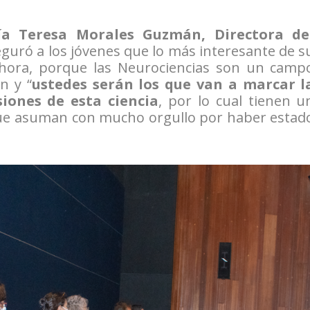
ía Teresa Morales Guzmán, Directora de
eguró a los jóvenes que lo más interesante de s
ahora, porque las Neurociencias son un camp
n y “
ustedes serán los que van a marcar l
siones de esta ciencia
, por lo cual tienen u
ue asuman con mucho orgullo por haber estad